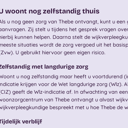
U woont nog zelfstandig thuis
Als u nog geen zorg van Thebe ontvangt, kunt u een
aanvragen. Zij stelt u tijdens het gesprek vragen ove
hierbij kunnen helpen. Daarna stelt de wijkverpleegku
meeste situaties wordt de zorg vergoed uit het basi
(Zvw). U gebruikt hiervoor geen eigen risico.
Zelfstandig met langdurige zorg
Woont u nog zelfstandig maar heeft u voortdurend (i
indicatie krijgen voor de Wet langdurige zorg (Wlz). A
(CIZ) geeft de Wlz-indicatie af. In afwachting van ee
woonzorgcentrum van Thebe ontvangt u alvast wijkve
wijkverpleegkundige bespreekt met u hoe Thebe de wi
Tijdelijk verblijf