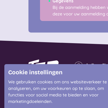
Gegevens
Bij de aanmelding hebben 
deze voor uw aanmelding a
Naar homepage
Zorg Th
Cookie instellingen
Wonen b
We gebruiken cookies om ons websiteverkeer te
Kortdure
analyseren, om uw voorkeuren op te slaan, om
functies voor social media te bieden en voor
Speciali
marketingdoeleinden.