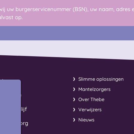
wij uw burgerservicenummer (BSN), uw naam, adres 
lvast op.
Slimme oplossingen
uis
Mantelzorgers
ij Thebe
Over Thebe
nd verblijf
Verwijzers
Nieuws
stische zorg