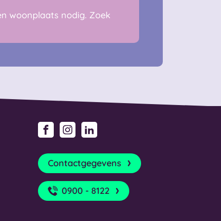
en woonplaats nodig. Zoek
Facebook
Instagram
LinkedIn
Contactgegevens
0900 - 8122