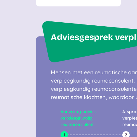
Mensen met een reumatische aand
verpleegkundig reumaconsulent. D
verpleegkundig reumaconsulenten
reumatische klachten, waardoor u
Aanvraag advies
Afspra
verpleegkundig
verple
reumaconsulent
reumac