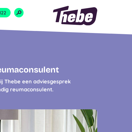
Naar homepage
122
reumaconsulent
j Thebe een adviesgesprek
undig reumaconsulent.