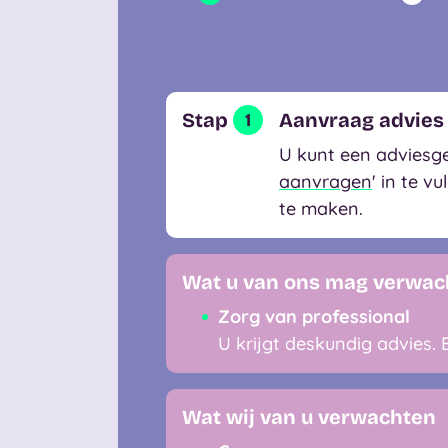
Stap
Aanvraag advies
1
U kunt een adviesg
aanvragen
' in te 
te maken.
Wat u van ons mag verwac
Zorg van professional
U krijgt deskundig advies.
Wat wij van u verwachten