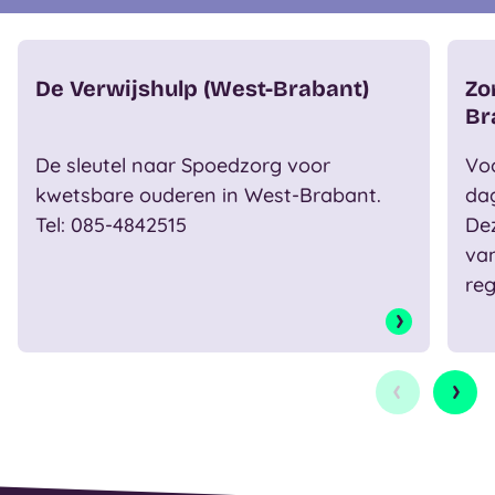
De Verwijshulp (West-Brabant)
Zo
Br
De sleutel naar Spoedzorg voor
Voo
kwetsbare ouderen in West-Brabant.
da
Tel: 085-4842515
Dez
van
reg