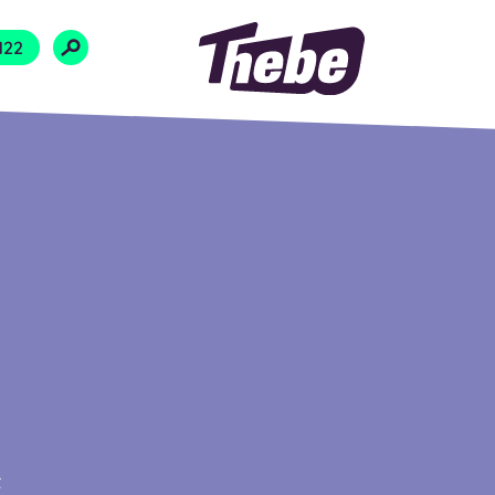
Naar homepage
122
t