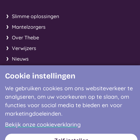
Slimme oplossingen
Mantelzorgers
Over Thebe
Verwijzers
Nieuws
Cookie instellingen
Facebook
Instagram
LinkedIn
We gebruiken cookies om ons websiteverkeer te
analyseren, om uw voorkeuren op te slaan, om
Contactgegevens
functies voor social media te bieden en voor
marketingdoeleinden.
0900 - 8122
Bekijk onze cookieverklaring
Disclaimer
Privacyverklaring
Cookieverklaring