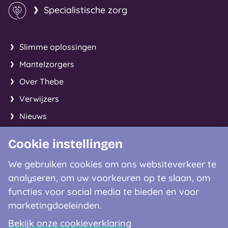
Specialistische zorg
Slimme oplossingen
Mantelzorgers
Over Thebe
Verwijzers
Nieuws
Cookie instellingen
Facebook
Instagram
LinkedIn
We gebruiken cookies om ons websiteverkeer te
analyseren, om uw voorkeuren op te slaan, om
Contactgegevens
functies voor social media te bieden en voor
marketingdoeleinden.
0900 - 8122
Bekijk onze cookieverklaring