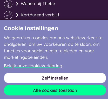
Wonen bij Thebe
Kortdurend verblijf
Specialistische zorg
Cookie instellingen
We gebruiken cookies om ons websiteverkeer te
Slimme oplossingen
analyseren, om uw voorkeuren op te slaan, om
functies voor social media te bieden en voor
Mantelzorgers
marketingdoeleinden.
Over Thebe
Bekijk onze cookieverklaring
Verwijzers
Nieuws
Zelf instellen
Alle cookies toestaan
Facebook
Instagram
LinkedIn