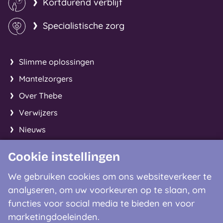
Kortdurend verblijf
Specialistische zorg
Slimme oplossingen
Mantelzorgers
Over Thebe
Verwijzers
Nieuws
Cookie instellingen
Facebook
Instagram
LinkedIn
We gebruiken cookies om ons websiteverkeer te
analyseren, om uw voorkeuren op te slaan, om
Contactgegevens
functies voor social media te bieden en voor
marketingdoeleinden.