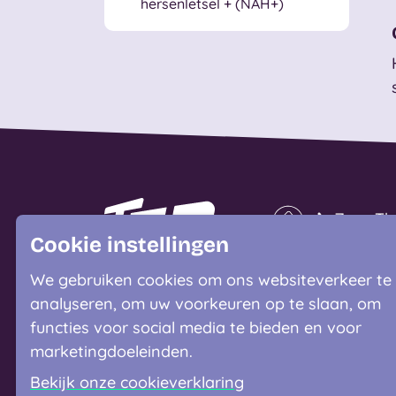
hersenletsel + (NAH+)
Naar homepage
Zorg Th
Cookie instellingen
Wonen b
We gebruiken cookies om ons websiteverkeer te
Kortdure
analyseren, om uw voorkeuren op te slaan, om
functies voor social media te bieden en voor
Speciali
marketingdoeleinden.
Bekijk onze cookieverklaring