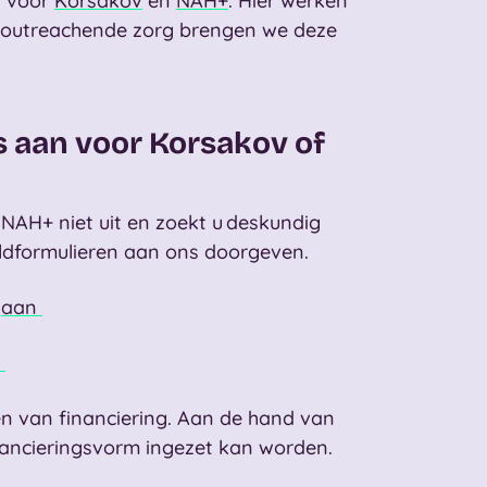
) voor
Korsakov
en
NAH+
. Hier werken
 outreachende zorg brengen we deze
s aan voor Korsakov of
 NAH+
niet uit en zoekt u deskundig
dformulieren
aan ons doorgeven.
gaan
n
n van financiering. Aan de hand van
inancieringsvorm
ingezet kan worden.