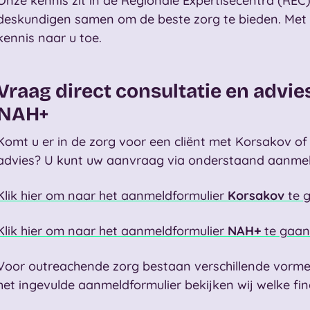
Onze kennis zit in de Regionale Expertisecentra (REC
deskundigen samen om de beste zorg te bieden. Met
kennis naar u toe.
Vraag direct consultatie en advie
NAH+
Komt u er in de zorg voor een cliënt met Korsakov
of
advies? U kunt uw aanvraag via onderstaand aanmel
Klik hier om naar het aanmeldformulier
Korsakov
te 
Klik hier om naar het aanmeldformulier
NAH+
te gaa
Voor
outreachende
zorg bestaan verschillende vorme
het ingevulde aanmeldformulier bekijken wij welke f