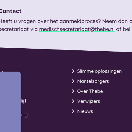
Contact
Heeft u vragen over het aanmeldproces? Neem dan c
secretariaat via
medischsecretariaat@thebe.nl
of bel
Slimme oplossingen
uis
Mantelzorgers
ij Thebe
Over Thebe
nd verblijf
Verwijzers
Nieuws
stische zorg