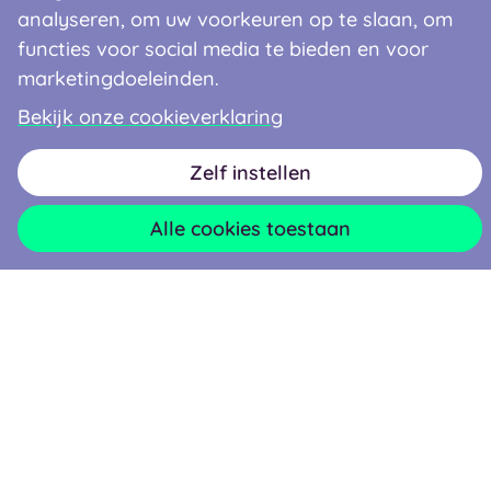
analyseren, om uw voorkeuren op te slaan, om
Mantelzorgers
functies voor social media te bieden en voor
Over Thebe
marketingdoeleinden.
Verwijzers
Bekijk onze cookieverklaring
Nieuws
Zelf instellen
Alle cookies toestaan
Facebook
Instagram
LinkedIn
Contactgegevens
0900 - 8122
Disclaimer
Privacyverklaring
Cookieverklaring