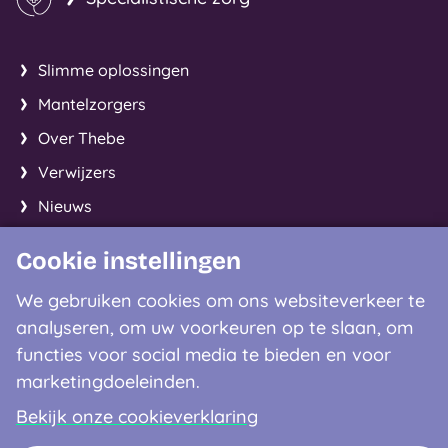
Slimme oplossingen
Mantelzorgers
Over Thebe
Verwijzers
Nieuws
Cookie instellingen
Facebook
Instagram
LinkedIn
We gebruiken cookies om ons websiteverkeer te
analyseren, om uw voorkeuren op te slaan, om
Contactgegevens
functies voor social media te bieden en voor
marketingdoeleinden.
0900 - 8122
Bekijk onze cookieverklaring