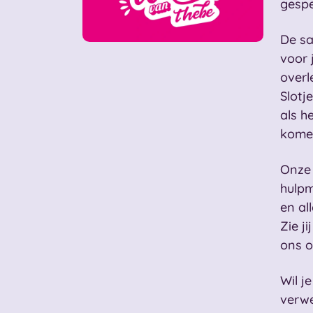
gespe
De sa
voor 
overl
Slotj
als h
kome
Onze 
hulpm
en al
Zie j
ons o
Wil j
verwe