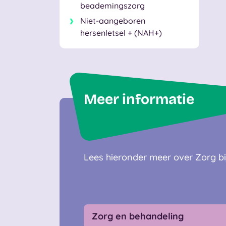
beademingszorg
Niet-aangeboren
hersenletsel + (NAH+)
Meer informatie
Lees hieronder meer over
Zorg b
Zorg en behandeling